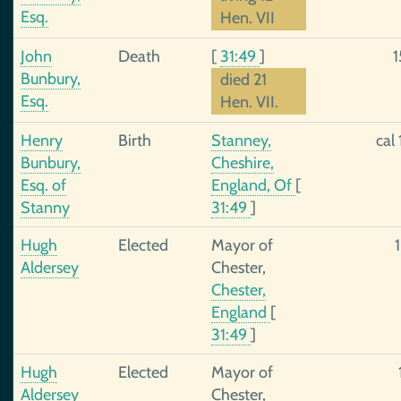
Esq.
Hen. VII
John
Death
[
31:49
]
Bunbury,
died 21
Esq.
Hen. VII.
Henry
Birth
Stanney,
cal
Bunbury,
Cheshire,
Esq. of
England, Of
[
Stanny
31:49
]
Hugh
Elected
Mayor of
Aldersey
Chester,
Chester,
England
[
31:49
]
Hugh
Elected
Mayor of
Aldersey
Chester,