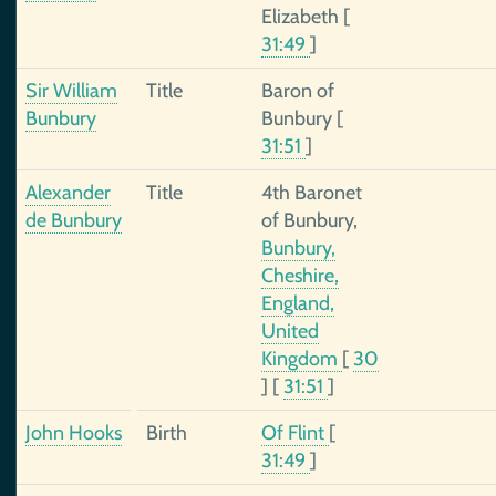
Elizabeth
[
31:49
]
Sir William
Title
Baron of
Bunbury
Bunbury
[
31:51
]
Alexander
Title
4th Baronet
de Bunbury
of Bunbury,
Bunbury,
Cheshire,
England,
United
Kingdom
[
30
]
[
31:51
]
John Hooks
Birth
Of Flint
[
31:49
]