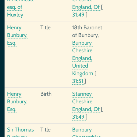
esq. of
England, Of
[
Huxley
31:49
]
Henry
Title
18th Baronet
Bunbury,
of Bunbury,
Esq.
Bunbury,
Cheshire,
England,
United
Kingdom
[
31:51
]
Henry
Birth
Stanney,
Bunbury,
Cheshire,
Esq.
England, Of
[
31:49
]
Sir Thomas
Title
Bunbury,