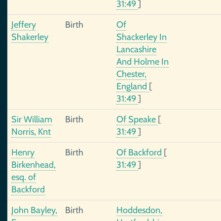
31:49
]
Jeffery
Birth
Of
Shakerley
Shackerley In
Lancashire
And Holme In
Chester,
England
[
31:49
]
Sir William
Birth
Of Speake
[
Norris, Knt
31:49
]
Henry
Birth
Of Backford
[
Birkenhead,
31:49
]
esq. of
Backford
John Bayley,
Birth
Hoddesdon,