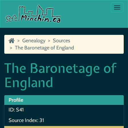
Togg
navi
Genealogy
Sources
The Baronetage of England
The Baronetage of
England
Profile
ID: S41
Source Index: 31