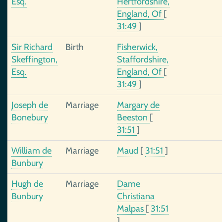
Esq.
Hertfordshire,
England, Of
[
31:49
]
Sir Richard
Birth
Fisherwick,
Skeffington,
Staffordshire,
Esq.
England, Of
[
31:49
]
Joseph de
Marriage
Margary de
Bonebury
Beeston
[
31:51
]
William de
Marriage
Maud
[
31:51
]
Bunbury
Hugh de
Marriage
Dame
Bunbury
Christiana
Malpas
[
31:51
]