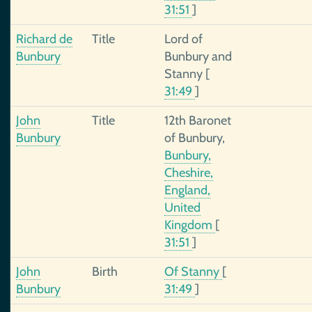
31:51
]
Richard de
Title
Lord of
Bunbury
Bunbury and
Stanny
[
31:49
]
John
Title
12th Baronet
Bunbury
of Bunbury,
Bunbury,
Cheshire,
England,
United
Kingdom
[
31:51
]
John
Birth
Of Stanny
[
Bunbury
31:49
]