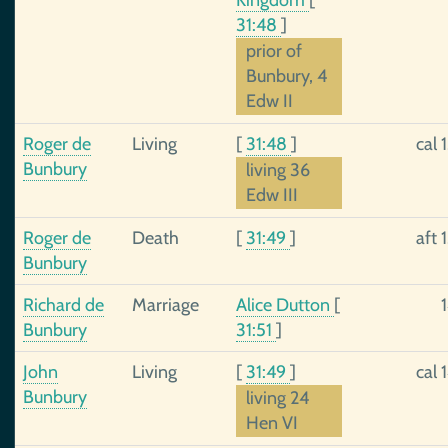
Kingdom
[
31:48
]
prior of
Bunbury, 4
Edw II
Roger de
Living
[
31:48
]
cal 
Bunbury
living 36
Edw III
Roger de
Death
[
31:49
]
aft 
Bunbury
Richard de
Marriage
Alice Dutton
[
Bunbury
31:51
]
John
Living
[
31:49
]
cal 
Bunbury
living 24
Hen VI