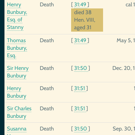
Henry
Death
[
31:49
]
cal 
Bunbury,
died 38
Esq. of
Hen. VIII,
Stanny
aged 31
Thomas
Death
[
31:49
]
May 5, 
Bunbury,
Esq.
Sir Henry
Death
[
31:50
]
Dec. 20, 
Bunbury
Henry
Death
[
31:51
]
Bunbury
Sir Charles
Death
[
31:51
]
Bunbury
Susanna
Death
[
31:50
]
Sep. 30, 