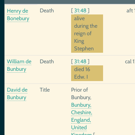
Death
[
31:48
]
aft
Henry de
Bonebury
alive
during the
reign of
King
Stephen
William de
Death
[
31:48
]
cal 
Bunbury
died 16
Edw. I
David de
Title
Prior of
Bunbury
Bunbury,
Bunbury,
Cheshire,
England,
United