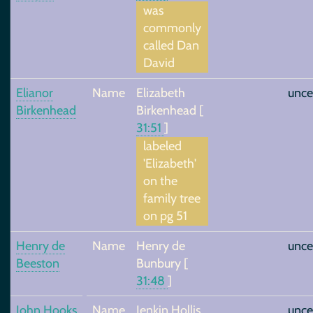
was
commonly
called Dan
David
Elianor
Name
Elizabeth
unce
Birkenhead
Birkenhead
[
31:51
]
labeled
'Elizabeth'
on the
family tree
on pg 51
Henry de
Name
Henry de
unce
Beeston
Bunbury
[
31:48
]
John Hooks
Name
Jenkin Hollis
unce