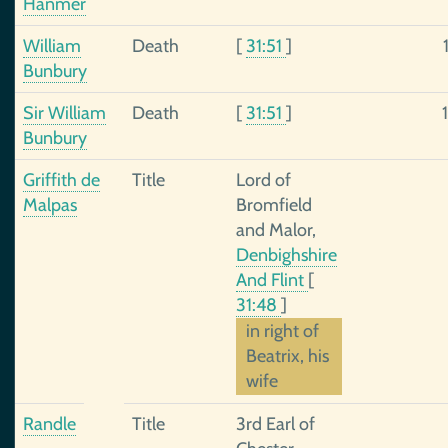
Hanmer
William
Death
[
31:51
]
Bunbury
Sir William
Death
[
31:51
]
Bunbury
Griffith de
Title
Lord of
Malpas
Bromfield
and Malor,
Denbighshire
And Flint
[
31:48
]
in right of
Beatrix, his
wife
Randle
Title
3rd Earl of