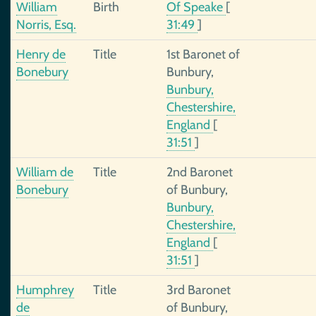
William
Birth
Of Speake
[
Norris, Esq.
31:49
]
Henry de
Title
1st Baronet of
Bonebury
Bunbury,
Bunbury,
Chestershire,
England
[
31:51
]
William de
Title
2nd Baronet
Bonebury
of Bunbury,
Bunbury,
Chestershire,
England
[
31:51
]
Humphrey
Title
3rd Baronet
de
of Bunbury,