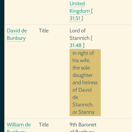
United
Kingdom
[
31:51
]
David de
Title
Lord of
Bunbury
Stannich
[
31:48
]
in right of
his wife,
the sole
daughter
and heiress
of David
de
Stannich,
or Stanny
William de
Title
9th Baronet