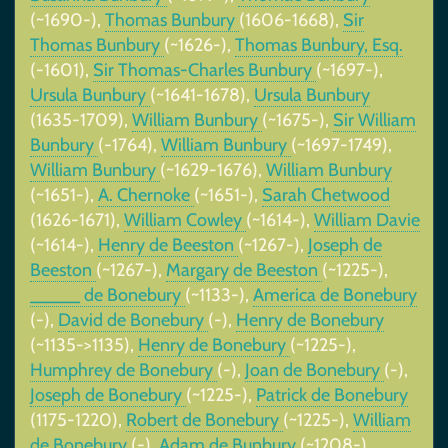
(~1690-),
Thomas Bunbury
(1606-1668),
Sir
Thomas Bunbury
(~1626-),
Thomas Bunbury, Esq.
(-1601),
Sir Thomas-Charles Bunbury
(~1697-),
Ursula Bunbury
(~1641-1678),
Ursula Bunbury
(1635-1709),
William Bunbury
(~1675-),
Sir William
Bunbury
(-1764),
William Bunbury
(~1697-1749),
William Bunbury
(~1629-1676),
William Bunbury
(~1651-),
A. Chernoke
(~1651-),
Sarah Chetwood
(1626-1671),
William Cowley
(~1614-),
William Davie
(~1614-),
Henry de Beeston
(~1267-),
Joseph de
Beeston
(~1267-),
Margary de Beeston
(~1225-),
_____ de Bonebury
(~1133-),
America de Bonebury
(-),
David de Bonebury
(-),
Henry de Bonebury
(~1135->1135),
Henry de Bonebury
(~1225-),
Humphrey de Bonebury
(-),
Joan de Bonebury
(-),
Joseph de Bonebury
(~1225-),
Patrick de Bonebury
(1175-1220),
Robert de Bonebury
(~1225-),
William
de Bonebury
(-),
Adam de Bunbury
(~1208-),