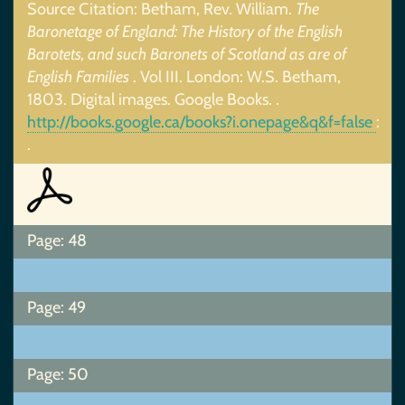
Source Citation: Betham, Rev. William.
The
Baronetage of England: The History of the English
Barotets, and such Baronets of Scotland as are of
English Families
. Vol III. London: W.S. Betham,
1803. Digital images. Google Books.
.
http://books.google.ca/books?i.onepage&q&f=false
:
.
Page: 48
Page: 49
Page: 50