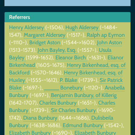
Referrers
Henry Aldersey
(-1506),
Hugh Aldersey
(~1484-
1547),
Margaret Aldersey
(~1517-),
Ralph ap Eymon
(~1110-),
Bridget Aston
(~1544->1602),
John Aston
(1513-1573),
John Bayley, Esq.
(~1557-),
Usula
Bayley
(1599-1652),
Eleanor Birch
(~1631-),
Elianor
Birkenhead
(1605-1675),
Henry Birkenhead, esq. of
Backford
(~1570-1646),
Henry Birkenhead, esq. of
Huxley
(~1555-~1612),
P. Blake
(~1739-),
Sir Patrick
Blake
(~1697-),
_____ Bonebury
(~1120-),
Anabella
Bunbury
(~1697-),
Benjamin Bunbury, of Killerig
(1642-1707),
Charles Bunbury
(~1651-),
Charles
Bunbury
(~1739-),
Sir Charles Bunbury
(~1690-
1742),
Diana Bunbury
(1644->1686),
Dulisbeila
Bunbury
(~1638-1686),
Edmund Bunbury
(~1542-),
Elizabeth Bunbury
(~1690-),
Elizabeth Bunbury