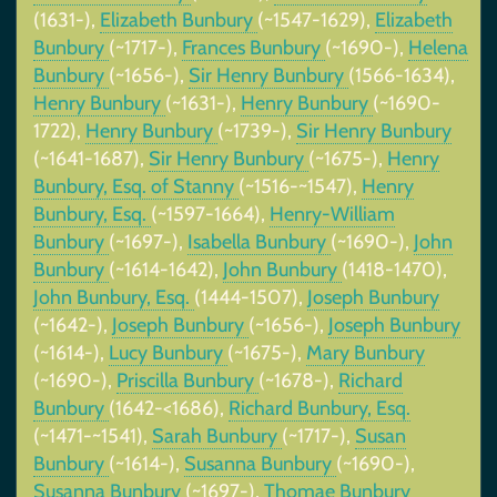
(1631-),
Elizabeth Bunbury
(~1547-1629),
Elizabeth
Bunbury
(~1717-),
Frances Bunbury
(~1690-),
Helena
Bunbury
(~1656-),
Sir Henry Bunbury
(1566-1634),
Henry Bunbury
(~1631-),
Henry Bunbury
(~1690-
1722),
Henry Bunbury
(~1739-),
Sir Henry Bunbury
(~1641-1687),
Sir Henry Bunbury
(~1675-),
Henry
Bunbury, Esq. of Stanny
(~1516-~1547),
Henry
Bunbury, Esq.
(~1597-1664),
Henry-William
Bunbury
(~1697-),
Isabella Bunbury
(~1690-),
John
Bunbury
(~1614-1642),
John Bunbury
(1418-1470),
John Bunbury, Esq.
(1444-1507),
Joseph Bunbury
(~1642-),
Joseph Bunbury
(~1656-),
Joseph Bunbury
(~1614-),
Lucy Bunbury
(~1675-),
Mary Bunbury
(~1690-),
Priscilla Bunbury
(~1678-),
Richard
Bunbury
(1642-<1686),
Richard Bunbury, Esq.
(~1471-~1541),
Sarah Bunbury
(~1717-),
Susan
Bunbury
(~1614-),
Susanna Bunbury
(~1690-),
Susanna Bunbury
(~1697-),
Thomae Bunbury