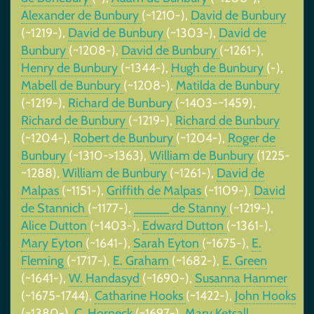
Alexander de Bunbury
(~1210-),
David de Bunbury
(~1219-),
David de Bunbury
(~1303-),
David de
Bunbury
(~1208-),
David de Bunbury
(~1261-),
Henry de Bunbury
(~1344-),
Hugh de Bunbury
(-),
Mabell de Bunbury
(~1208-),
Matilda de Bunbury
(~1219-),
Richard de Bunbury
(~1403-~1459),
Richard de Bunbury
(~1219-),
Richard de Bunbury
(~1204-),
Robert de Bunbury
(~1204-),
Roger de
Bunbury
(~1310->1363),
William de Bunbury
(1225-
~1288),
William de Bunbury
(~1261-),
David de
Malpas
(~1151-),
Griffith de Malpas
(~1109-),
David
de Stannich
(~1177-),
_____ de Stanny
(~1219-),
Alice Dutton
(~1403-),
Edward Dutton
(~1361-),
Mary Eyton
(~1641-),
Sarah Eyton
(~1675-),
E.
Fleming
(~1717-),
E. Graham
(~1682-),
E. Green
(~1641-),
W. Handasyd
(~1690-),
Susanna Hanmer
(~1675-1744),
Catharine Hooks
(~1422-),
John Hooks
(~1380-),
C. Horneck
(~1697-),
Mary Ketsall