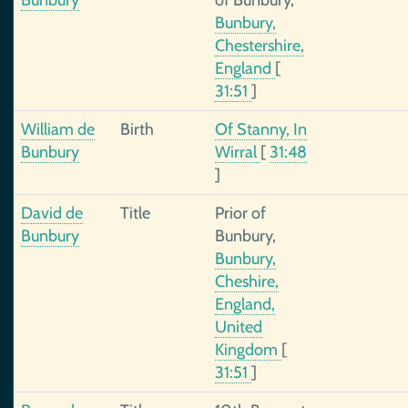
Bunbury
of Bunbury,
Bunbury,
Chestershire,
England
[
31:51
]
William de
Birth
Of Stanny, In
Bunbury
Wirral
[
31:48
]
David de
Title
Prior of
Bunbury
Bunbury,
Bunbury,
Cheshire,
England,
United
Kingdom
[
31:51
]