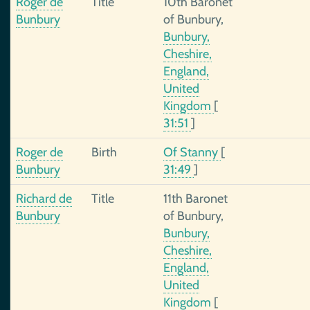
Roger de
Title
10th Baronet
Bunbury
of Bunbury,
Bunbury,
Cheshire,
England,
United
Kingdom
[
31:51
]
Roger de
Birth
Of Stanny
[
Bunbury
31:49
]
Richard de
Title
11th Baronet
Bunbury
of Bunbury,
Bunbury,
Cheshire,
England,
United
Kingdom
[