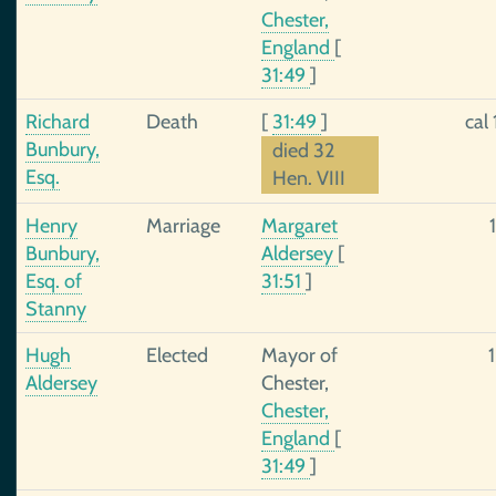
Chester,
England
[
31:49
]
Richard
Death
[
31:49
]
cal
Bunbury,
died 32
Esq.
Hen. VIII
Henry
Marriage
Margaret
Bunbury,
Aldersey
[
Esq. of
31:51
]
Stanny
Hugh
Elected
Mayor of
Aldersey
Chester,
Chester,
England
[
31:49
]