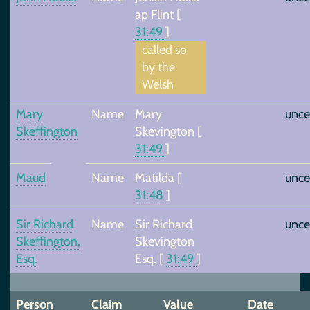
ap Flint
[
31:49
]
called so
by the
Welsh
Mary
Name
Mary
unce
Skeffington
Skevington
[
31:49
]
Maud
Name
Matilda
[
unce
31:48
]
Sir Richard
Name
Sir Richard
unce
Skeffington,
Skevington
Esq.
Esq.
[
31:49
]
Person
Claim
Value
Date