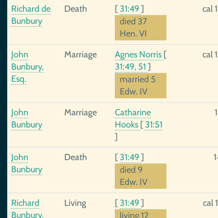
Richard de
Death
[
31:49
]
cal 
Bunbury
died 37
Hen. VI
John
Marriage
Agnes Norris
[
cal 
Bunbury,
31:49, 51
]
Esq.
married 5
Edw. IV
John
Marriage
Catharine
Bunbury
Hooks
[
31:51
]
John
Death
[
31:49
]
Bunbury
died 9
Edw. IV
Richard
Living
[
31:49
]
cal 
Bunbury,
living 12